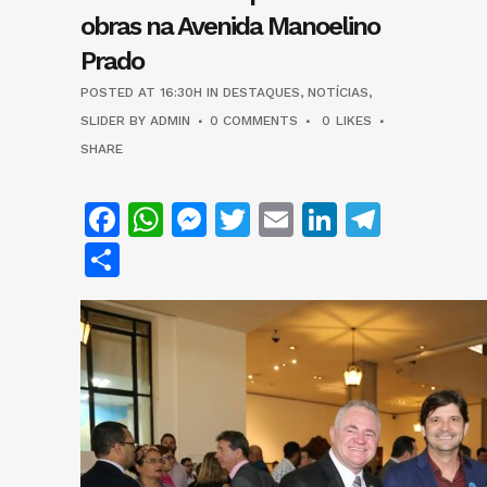
obras na Avenida Manoelino
Prado
POSTED AT 16:30H
IN
DESTAQUES
,
NOTÍCIAS
,
SLIDER
BY
ADMIN
0 COMMENTS
0
LIKES
SHARE
Facebook
WhatsApp
Messenger
Twitter
Email
LinkedIn
Teleg
Share