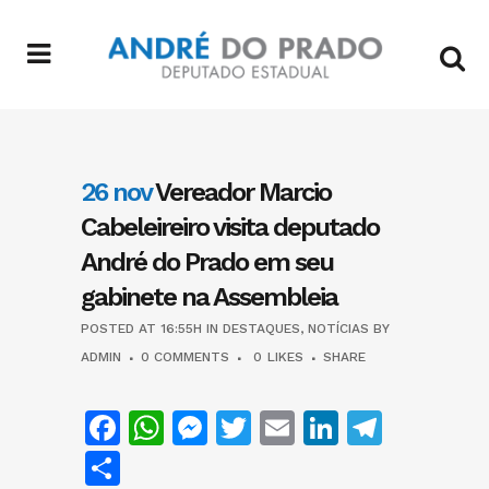
26 nov
Vereador Marcio
Cabeleireiro visita deputado
André do Prado em seu
gabinete na Assembleia
POSTED AT 16:55H
IN
DESTAQUES
,
NOTÍCIAS
BY
ADMIN
0 COMMENTS
0
LIKES
SHARE
Facebook
WhatsApp
Messenger
Twitter
Email
LinkedIn
Teleg
Share