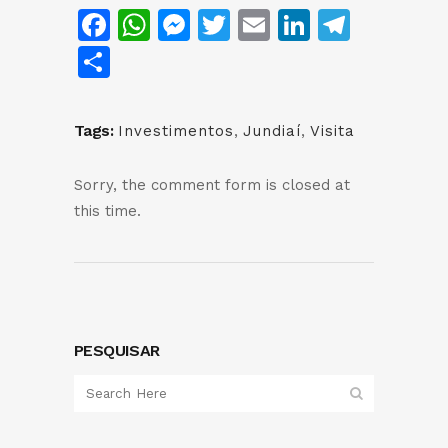
Facebook
WhatsApp
Messenger
Twitter
Email
LinkedIn
Teleg
Share
Tags:
Investimentos
,
Jundiaí
,
Visita
Sorry, the comment form is closed at
this time.
PESQUISAR