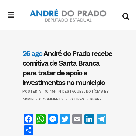
26 ago
André do Prado recebe
comitiva de Santa Branca
para tratar de apoio e
investimentos no município
POSTED AT 10:45H
IN
DESTAQUES
,
NOTÍCIAS
BY
ADMIN
0 COMMENTS
0
LIKES
SHARE
Facebook
WhatsApp
Messenger
Twitter
Email
LinkedIn
Teleg
Share