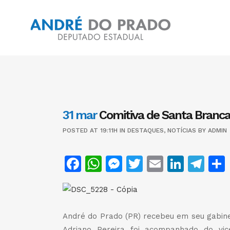
31 mar
Comitiva de Santa Branca
POSTED AT 19:11H
IN
DESTAQUES
,
NOTÍCIAS
BY
ADMIN
Facebook
WhatsApp
Messenger
Twitter
Email
Linke
Te
André do Prado (PR) recebeu em seu gabinet
Adriano Pereira foi acompanhado do vic