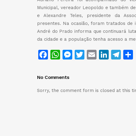
Municipal, vereador Leopoldo e também de 
e Alexandre Teles, presidente da Asso
presentes. Na ocasião, foram tratados de 
André do Prado informa que continuará lu
da cidade e a população tenha acesso a mel
Facebook
WhatsApp
Messenger
Twitter
Email
Linke
Te
No Comments
Sorry, the comment form is closed at this ti