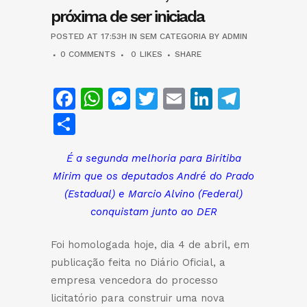
próxima de ser iniciada
POSTED AT 17:53H
IN
SEM CATEGORIA
BY
ADMIN
0 COMMENTS
0
LIKES
SHARE
Facebook
WhatsApp
Messenger
Twitter
Email
LinkedIn
Teleg
Share
É a segunda melhoria para Biritiba
Mirim que os deputados André do Prado
(Estadual) e Marcio Alvino (Federal)
conquistam junto ao DER
Foi homologada hoje, dia 4 de abril, em
publicação feita no Diário Oficial, a
empresa vencedora do processo
licitatório para construir uma nova