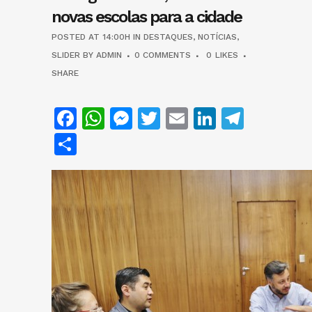
novas escolas para a cidade
POSTED AT 14:00H
IN
DESTAQUES
,
NOTÍCIAS
,
SLIDER
BY
ADMIN
0 COMMENTS
0
LIKES
SHARE
Facebook
WhatsApp
Messenger
Twitter
Email
LinkedIn
Teleg
Share