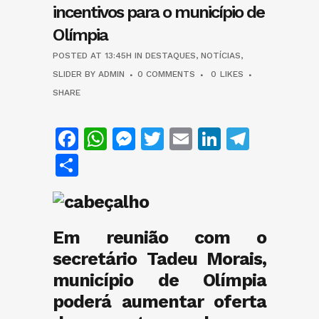
incentivos para o município de
Olímpia
POSTED AT 13:45H
IN
DESTAQUES
,
NOTÍCIAS
,
SLIDER
BY
ADMIN
0 COMMENTS
0
LIKES
SHARE
Facebook
WhatsApp
Messenger
Twitter
Email
LinkedIn
Teleg
Share
Em reunião com o
secretário Tadeu Morais,
município de Olímpia
poderá aumentar oferta