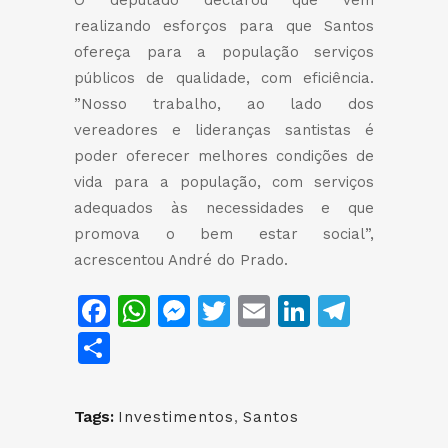
O deputado declarou que vem
realizando esforços para que Santos
ofereça para a população serviços
públicos de qualidade, com eficiência.
”Nosso trabalho, ao lado dos
vereadores e lideranças santistas é
poder oferecer melhores condições de
vida para a população, com serviços
adequados às necessidades e que
promova o bem estar social”,
acrescentou André do Prado.
Facebook
WhatsApp
Messenger
Twitter
Email
LinkedIn
Teleg
Share
Tags:
Investimentos
,
Santos