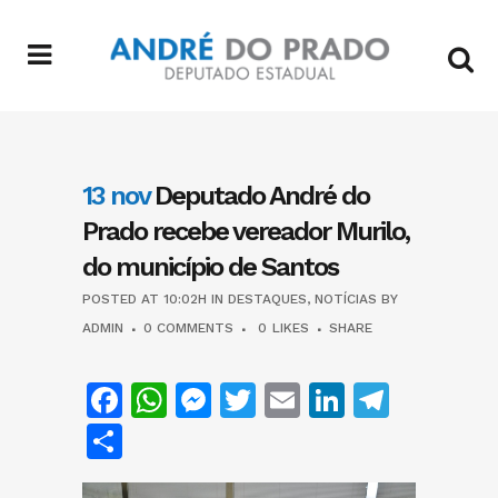
13 nov
Deputado André do
Prado recebe vereador Murilo,
do município de Santos
POSTED AT 10:02H
IN
DESTAQUES
,
NOTÍCIAS
BY
ADMIN
0 COMMENTS
0
LIKES
SHARE
Facebook
WhatsApp
Messenger
Twitter
Email
LinkedIn
Teleg
Share