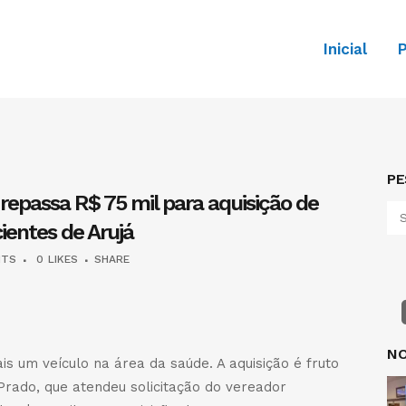
Inicial
P
PE
epassa R$ 75 mil para aquisição de
ientes de Arujá
NTS
0
LIKES
SHARE
dIn
legram
Share
NO
s um veículo na área da saúde. A aquisição é fruto
rado, que atendeu solicitação do vereador