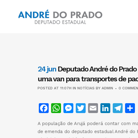
24 jun
Deputado André do Prado r
uma van para transportes de pac
POSTED AT 11:07H
IN
NOTÍCIAS
BY
ADMIN
0 COMME
Facebook
WhatsApp
Messenger
Twitter
Email
Linke
Te
A população de Arujá poderá contar com mai
de emenda do deputado estadual André do P