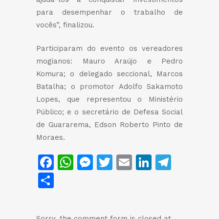
para desempenhar o trabalho de
vocês”, finalizou.
Participaram do evento os vereadores
mogianos: Mauro Araújo e Pedro
Komura; o delegado seccional, Marcos
Batalha; o promotor Adolfo Sakamoto
Lopes, que representou o Ministério
Público; e o secretário de Defesa Social
de Guararema, Edson Roberto Pinto de
Moraes.
Facebook
WhatsApp
Messenger
Twitter
Email
LinkedIn
Teleg
Share
Sorry, the comment form is closed at