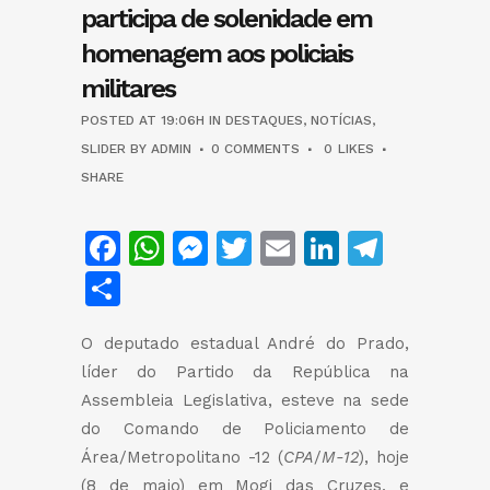
participa de solenidade em
homenagem aos policiais
militares
POSTED AT 19:06H
IN
DESTAQUES
,
NOTÍCIAS
,
SLIDER
BY
ADMIN
0 COMMENTS
0
LIKES
SHARE
Facebook
WhatsApp
Messenger
Twitter
Email
LinkedIn
Teleg
Share
O deputado estadual André do Prado,
líder do Partido da República na
Assembleia Legislativa, esteve na sede
do Comando de Policiamento de
Área/Metropolitano -12 (
CPA
/
M-12
), hoje
(8 de maio) em Mogi das Cruzes, e