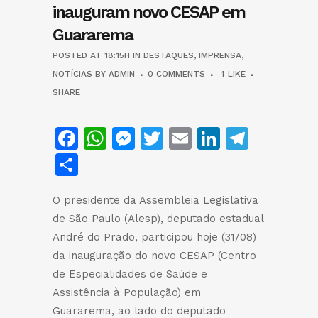
inauguram novo CESAP em
Guararema
POSTED AT 18:15H
IN
DESTAQUES
,
IMPRENSA
,
NOTÍCIAS
BY
ADMIN
0 COMMENTS
1
LIKE
SHARE
Facebook
WhatsApp
Messenger
Twitter
Email
LinkedIn
Teleg
Share
O presidente da Assembleia Legislativa
de São Paulo (Alesp), deputado estadual
André do Prado, participou hoje (31/08)
da inauguração do novo CESAP (Centro
de Especialidades de Saúde e
Assistência à População) em
Guararema, ao lado do deputado