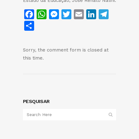
Estado da Educação, José Renato Nalini.
Facebook
WhatsApp
Messenger
Twitter
Email
LinkedIn
Teleg
Share
Sorry, the comment form is closed at
this time.
PESQUISAR