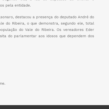
dos pela entidade.
lsonaro, destacou a presença do deputado André do
le do Ribeira, o que demonstra, segundo ele, total
opulação do Vale do Ribeira. Os vereadores Eder
sita do parlamentar aos idosos que dependem dos
dIn
legram
Share
me.