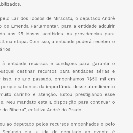
bilizados.
 pelo Lar dos Idosos de Miracatu, o deputado André
io de Emenda Parlamentar, para a entidade adquirir
o aos 25 idosos acolhidos. As providencias para
ltima etapa. Com isso, a entidade poderá receber o
rios.
 à entidade recursos e condições para garantir o
usquei destinar recursos para entidades sérias e
or isso, no ano passado, empenhamos R$50 mil em
, porque sabemos da importância desse atendimento
uito carinho e atenção. Estou prestigiando esse
de. Meu mandato esta a disposição para continuar o
 do Ribeira”, enfatiza André do Prado.
deceu ao deputado pelos recursos empenhados e pelo
. Segundo ela, a ida do deputado ao evento é