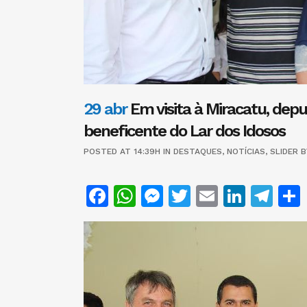
29 abr
Em visita à Miracatu, dep
beneficente do Lar dos Idosos
POSTED AT 14:39H
IN
DESTAQUES
,
NOTÍCIAS
,
SLIDER
Facebook
WhatsApp
Messenger
Twitter
Email
Linke
Te