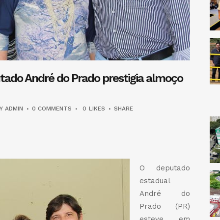
utado André do Prado prestigia almoço
BY
ADMIN
0 COMMENTS
0
LIKES
SHARE
dIn
legram
Share
O deputado
estadual
André do
Prado (PR)
esteve em