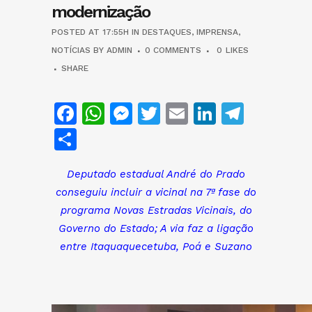
modernização
POSTED AT 17:55H
IN
DESTAQUES
,
IMPRENSA
,
NOTÍCIAS
BY
ADMIN
0 COMMENTS
0
LIKES
SHARE
Facebook
WhatsApp
Messenger
Twitter
Email
LinkedIn
Teleg
Share
Deputado estadual André do Prado
conseguiu incluir a vicinal na 7ª fase do
programa Novas Estradas Vicinais, do
Governo do Estado; A via faz a ligação
entre Itaquaquecetuba, Poá e Suzano