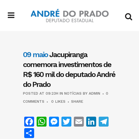
09 maio
Jacupiranga
comemora investimentos de
R$ 160 mil do deputado André
do Prado
POSTED AT 09:23H
IN
NOTÍCIAS
BY
ADMIN
0
COMMENTS
0
LIKES
SHARE
Facebook
WhatsApp
Messenger
Twitter
Email
LinkedIn
Teleg
Share