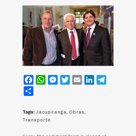
Facebook
WhatsApp
Messenger
Twitter
Email
LinkedIn
Teleg
Share
Tags:
Jacupiranga
,
Obras
,
Transporte