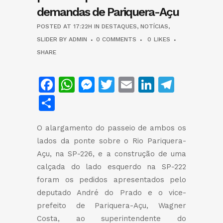
demandas de Pariquera-Açu
POSTED AT 17:22H
IN
DESTAQUES
,
NOTÍCIAS
,
SLIDER
BY
ADMIN
0 COMMENTS
0
LIKES
SHARE
Facebook
WhatsApp
Messenger
Twitter
Email
LinkedIn
Teleg
Share
O alargamento do passeio de ambos os
lados da ponte sobre o Rio Pariquera-
Açu, na SP-226, e a construção de uma
calçada do lado esquerdo na SP-222
foram os pedidos apresentados pelo
deputado André do Prado e o vice-
prefeito de Pariquera-Açu, Wagner
Costa, ao superintendente do