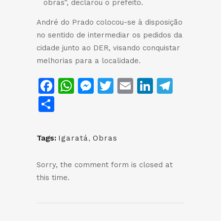
obras”, declarou o prefeito.
André do Prado colocou-se à disposição
no sentido de intermediar os pedidos da
cidade junto ao DER, visando conquistar
melhorias para a localidade.
Facebook
WhatsApp
Messenger
Twitter
Email
LinkedIn
Teleg
Share
Tags:
Igaratá
,
Obras
Sorry, the comment form is closed at
this time.