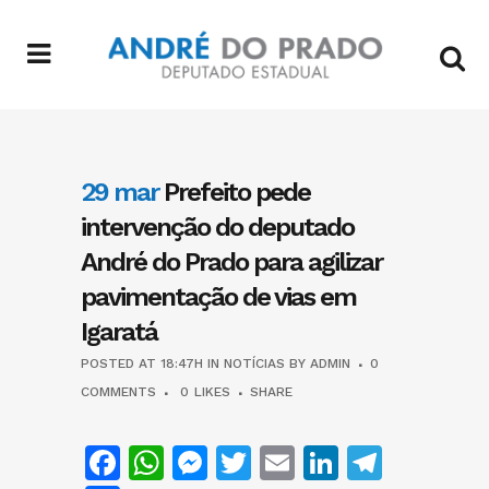
29 mar
Prefeito pede
intervenção do deputado
André do Prado para agilizar
pavimentação de vias em
Igaratá
POSTED AT 18:47H
IN
NOTÍCIAS
BY
ADMIN
0
COMMENTS
0
LIKES
SHARE
Facebook
WhatsApp
Messenger
Twitter
Email
LinkedIn
Teleg