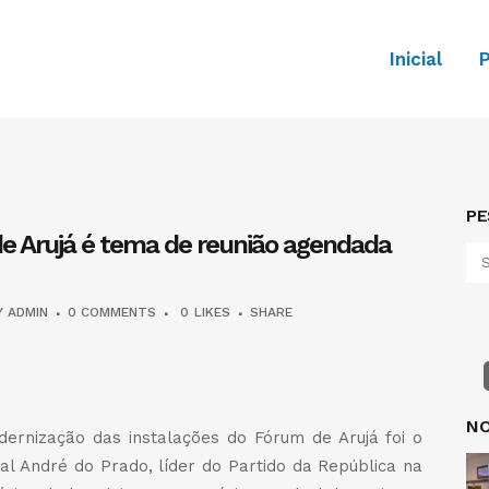
Inicial
P
PE
 Arujá é tema de reunião agendada
Y
ADMIN
0 COMMENTS
0
LIKES
SHARE
dIn
legram
Share
NO
rnização das instalações do Fórum de Arujá foi o
l André do Prado, líder do Partido da República na