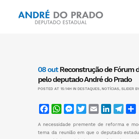
08 out
Reconstrução de Fórum de
pelo deputado André do Prado
POSTED AT 15:14H
IN
DESTAQUES
,
NOTÍCIAS
,
SLIDER
B
Facebook
WhatsApp
Messenger
Twitter
Email
Linke
Te
A necessidade premente de reforma e mode
tema da reunião em que o deputado estadua