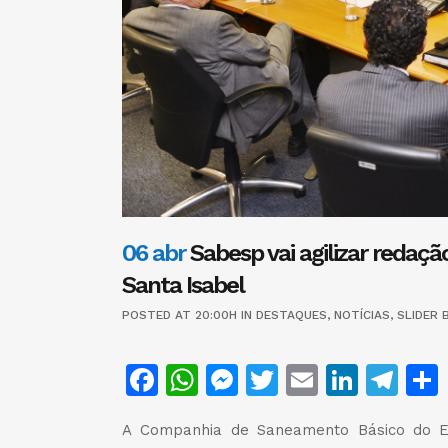
06 abr
Sabesp vai agilizar redação
Santa Isabel
POSTED AT 20:00H
IN
DESTAQUES
,
NOTÍCIAS
,
SLIDER
Facebook
WhatsApp
Messenger
Twitter
Email
Linke
Te
A Companhia de Saneamento Básico do E