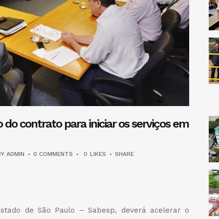
 do contrato para iniciar os serviços em
BY
ADMIN
0 COMMENTS
0
LIKES
SHARE
dIn
legram
Share
stado de São Paulo – Sabesp, deverá acelerar o